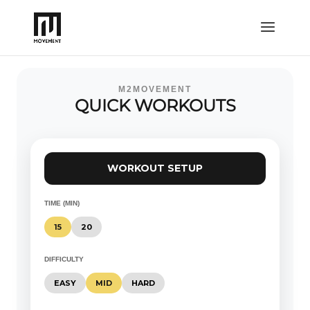
M2MOVEMENT
QUICK WORKOUTS
WORKOUT SETUP
TIME (MIN)
15
20
DIFFICULTY
EASY
MID
HARD