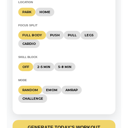
LOCATION
PARK
HOME
FOCUS SPLIT
FULL BODY
PUSH
PULL
LEGS
CARDIO
SKILL BLOCK
OFF
2-5 MIN
5-8 MIN
MODE
RANDOM
EMOM
AMRAP
CHALLENGE
GENERATE TODAY'S WORKOUT